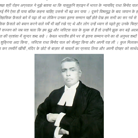
ज्ञ श्री रोहन अग्रवाल ने मुझे बताया था कि यासुकुनि श्राइन में भारत के न्यायविद् राधा बिनोद पाल
़ई मैंने ऐसा ही पाया बल्कि कहना चाहिए उससे भी बढ़ कर पाया । दूसरे विश्वयुद्ध के बाद जापान के ह
ऐतिहासिक फ़ैसले बारे में पढ़ा तो था लेकिन उनका इतना सम्मान यहाँ होते देख हम सभी का सर गर्व से
 फ़ैसले को बयान करने वाले पर्चे भी वहाँ रखे गए थे और लोग उन्हें ध्यान से पढ़ते हुए उनके चित्र
नी सज्जन को जब पता चला कि हम बुद्ध और जस्टिस पाल के मुल्क से हैं तो उन्होंने झुक कर बड़े अदब
की प्रशंसा में सुन्दर शब्द कहे । केवल भारतीय होने भर से इतना सम्मान पाने का वो अनुभव शब्दों म
ुक्रिया अदा किया , जस्टिस राधा बिनोद पाल को सैल्यूट किया और अपनी राह ली । कुल मिलाकर
र तस्वीरें खींचीं ,मंदिर के छोटे से बाज़ार से चावलों का प्रसाद लिया और अपनी दोपहर को सार्