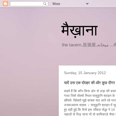
मैख़ाना
the tav
Sunday, 15 January 2012
यादें उस एक दोपहर की और कुछ दीग
कहते हैं कि कौन किस ओर से लड़ा की बजाय 
गाथा जिसे तोक्यो स्थित यासुकुनि श्राइन के 
खींचते- खिंचाते मुझे बरबस याद आते रहे भार
उनकाअदम्य साहस । यासुकुनि श्राइन में घूमते
हुए बड़ी हुई कि कैसे इस जाँबाज़ योद्धा न
जहाज़ों से भिड़ जाना भी तो कामिकाज़े जैस