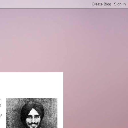
य
ं
ते